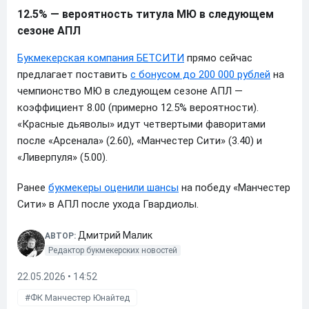
12.5% — вероятность титула МЮ в следующем
сезоне АПЛ
Букмекерская компания БЕТСИТИ
прямо сейчас
предлагает поставить
с бонусом до 200 000 рублей
на
чемпионство МЮ в следующем сезоне АПЛ —
коэффициент 8.00 (примерно 12.5% вероятности).
«Красные дьяволы» идут четвертыми фаворитами
после «Арсенала» (2.60), «Манчестер Сити» (3.40) и
«Ливерпуля» (5.00).
Ранее
букмекеры оценили шансы
на победу «Манчестер
Сити» в АПЛ после ухода Гвардиолы.
Дмитрий Малик
АВТОР:
Редактор букмекерских новостей
22.05.2026 • 14:52
ФК Манчестер Юнайтед