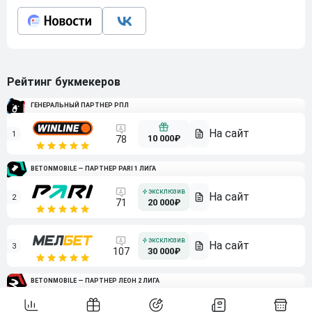
Рейтинг букмекеров
ГЕНЕРАЛЬНЫЙ ПАРТНЕР РПЛ
1
10 000₽
78
BETONMOBILE — ПАРТНЕР PARI 1 ЛИГА
2
71
20 000₽
3
107
30 000₽
BETONMOBILE — ПАРТНЕР ЛЕОН 2 ЛИГА
4