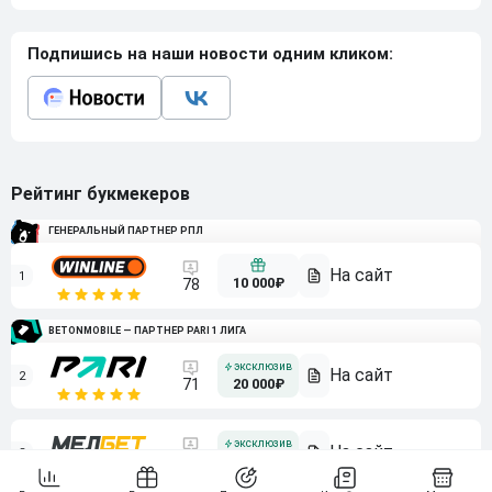
Подпишись на наши новости одним кликом:
Рейтинг букмекеров
ГЕНЕРАЛЬНЫЙ ПАРТНЕР РПЛ
1
10 000₽
78
BETONMOBILE — ПАРТНЕР PARI 1 ЛИГА
2
71
20 000₽
3
107
30 000₽