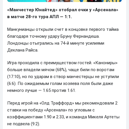
«Манчестер Юнайтед» отобрал очки у «Арсенала»
в матче 28-го тура АПЛ — 1:1.
Манкунианцы открыли счет в концовке первого тайма
благодаря точному удару Бруну Фернандеша.
Лондонцы отыгрались на 74-й минуте усилиями
Деклана Райса.
Игра проходила с преимуществом гостей. «Канониры»
больше владели мячом (68%), чаще били по воротам
(17:10), но по ударам в створ манчестерцы не уступили
(6:6). По ожидаемым голам хозяева поля были даже
немного лучше — 1.65 против 1.61.
Перед игрой на «Олд Траффорд» мы рекомендовали 2
ставки на победу «Арсенала» по угловым с
коэффициентами 1.90 и 2.33, и команда Микеля Артеты
не подвела (9:2).