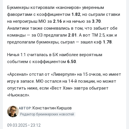
Букмекеры котировали «канониров» уверенным
фаворитами с коэффициентом
1.82
, но сыграли ставки
на непроигрыш МЮ за
2.16
и на ничью за
3.70
.
Аналитики также сомневались в том, что забьют обе
команды — за ОЗ предлагали
2.01
. А вот ТМ 2.5, как и
предполагали букмекеры, сыграл — зашел кэф
1.78
.
Ничья 1:1 считалась в БК наиболее вероятным
событием с коэффициентом
6.50
.
«Арсенал» отстал от «Ливерпуля» на 15 очков, но имеет
игру в запасе. МЮ остался на 14-й позиции, но может
опустить ниже, если «Вест Хэм» завтра обыграет
«Ньюкасл».
Константин Киршов
АВТОР:
Редактор букмекерских новостей
09.03.2025 • 23:12