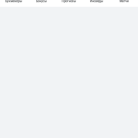
BETONMOBILE — ПАРТНЕР ЛЕОН 2 ЛИГА
4
115
40 000₽
5
15 000₽
141
6
3 000₽
19
7
64
10 000₽
Смотреть всех
Бонусы букмекеров
10 000₽