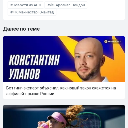
Новости из АПЛ
ФК Арсенал Лондон
ФК Манчестер Юнайтед
Далее по теме
Беттинг-эксперт объяснил, как новый закон скажется на
аффилейт-рынке России