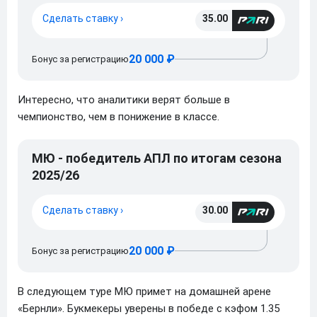
Сделать ставку ›
35.00
20 000 ₽
Бонус за регистрацию
Интересно, что аналитики верят больше в
чемпионство, чем в понижение в классе.
МЮ - победитель АПЛ по итогам сезона
2025/26
Сделать ставку ›
30.00
20 000 ₽
Бонус за регистрацию
В следующем туре МЮ примет на домашней арене
«Бернли». Букмекеры уверены в победе с кэфом 1.35