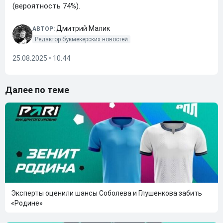
(вероятность 74%).
Дмитрий Малик
АВТОР:
Редактор букмекерских новостей
25.08.2025 • 10:44
Далее по теме
Эксперты оценили шансы Соболева и Глушенкова забить
«Родине»