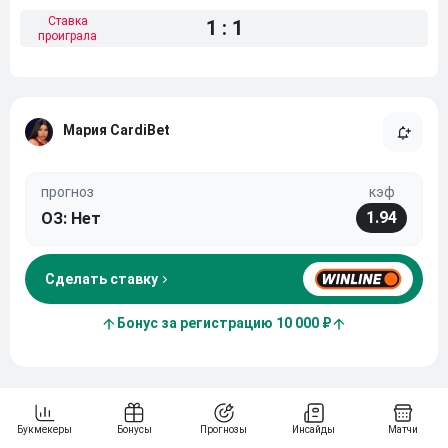
Ставка
1 : 1
проиграла
Мария CardiBet
прогноз
кэф
1.94
ОЗ: Нет
Сделать ставку
Бонус за регистрацию 10 000 ₽
Прогноз
Топ-эксперты