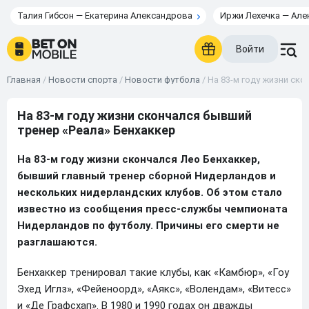
Талия Гибсон — Екатерина Александрова
Иржи Лехечка — Але
Войти
Главная
/
Новости спорта
/
Новости футбола
/
На 83-м году жизни ск
На 83-м году жизни скончался бывший
тренер «Реала» Бенхаккер
На 83-м году жизни скончался Лео Бенхаккер,
бывший главный тренер сборной Нидерландов и
нескольких нидерландских клубов. Об этом стало
известно из сообщения пресс-службы чемпионата
Нидерландов по футболу. Причины его смерти не
разглашаются.
Бенхаккер тренировал такие клубы, как «Камбюр», «Гоу
Эхед Иглз», «Фейеноорд», «Аякс», «Волендам», «Витесс»
и «Де Графсхап». В 1980 и 1990 годах он дважды