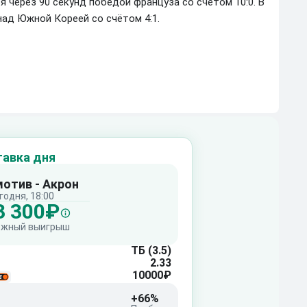
 через 90 секунд победой француза со счётом 10:0. В
ад Южной Кореей со счётом 4:1.
тавка дня
отив - Акрон
годня, 18:00
3 300₽
ожный выигрыш
ТБ (3.5)
2.33
10000₽
+66%