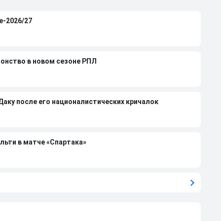
е-2026/27
ионство в новом сезоне РПЛ
 Даку после его националистических кричалок
льти в матче «Спартака»