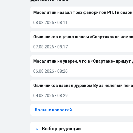
Масалитин назвал трех фаворитов РПЛ в сезон
08.08.2026
•
08:11
Овчинников оценил шансы «Спартака» на чемп
07.08.2026
•
08:17
Масалитин не уверен, что в «Спартаке» примут
06.08.2026
•
08:26
Овчинников назвал дураком Ву за нелепый пена
04.08.2026
•
08:29
Больше новостей
Выбор редакции