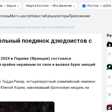
в — Акрон
Марта Костюк — Ига Швентек
Ростов — ЦСКА
гнозы
Матч-центр
Новости
Калькуляторы
Приложения
ельный поединок дзюдоистов с разницей в 60 кг
Ре
ельный поединок дзюдоистов с
1
2024 в Париже (Франция) состоялся
 крайне неравным по силе и вызвал бурю эмоций
2
з Тедди Ринер, четырёхкратный олимпийский чемпион
из Южной Кореи, завоевавший бронзовую медаль на
3