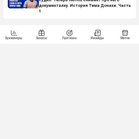
документалку. История Тима Донахи. Часть
1
Нашли ошибку?
Сообщите нам
Подпишись на наши новости одним кликом:
Рейтинг букмекеров
ГЕНЕРАЛЬНЫЙ ПАРТНЕР РПЛ
1
10 000₽
78
BETONMOBILE — ПАРТНЕР PARI 1 ЛИГА