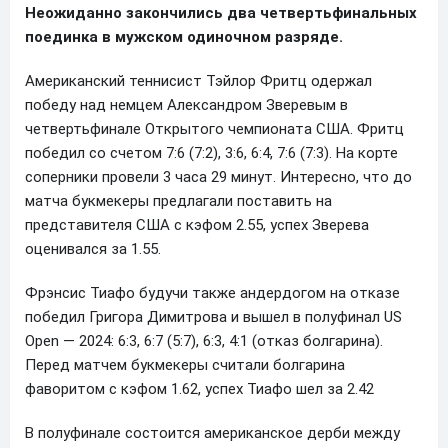
Неожиданно закончились два четвертьфинальных
поединка в мужском одиночном разряде.
Американский теннисист Тэйлор Фритц одержал
победу над немцем Александром Зверевым в
четвертьфинале Открытого чемпионата США. Фритц
победил со счетом 7:6 (7:2), 3:6, 6:4, 7:6 (7:3). На корте
соперники провели 3 часа 29 минут. Интересно, что до
матча букмекеры предлагали поставить на
представителя США с кэфом 2.55, успех Зверева
оценивался за 1.55.
Фрэнсис Тиафо будучи также андердогом на отказе
победил Григора Димитрова и вышел в полуфинал US
Open — 2024: 6:3, 6:7 (5:7), 6:3, 4:1 (отказ болгарина).
Перед матчем букмекеры считали болгарина
фаворитом с кэфом 1.62, успех Тиафо шел за 2.42
В полуфинале состоится американское дерби между