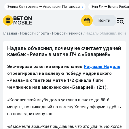
Элина Свитолина — Анастасия Потапова
Энн Ли — Елена Рыба
Войти
Главная
/
Новости спорта
/
Новости тенниса
/
Надаль объяснил, почему
Надаль объяснил, почему не считает удачей
камбэк «Реала» в матче ЛЧ с «Баварией»
Экс-первая ракетка мира испанец
Рафаэль Надаль
отреагировал на волевую победу мадридского
«Реала» в ответном матче 1/2 финала Лиги
чемпионов над мюнхенской «Баварией» (2:1).
«Королевский клуб» дома уступал в счете до 88-й
минуты, но вышедший на замену Хоселу оформил дубль
на последних минутах.
«В моменте возникает ощущение, что это удача. Но когда