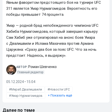
Явным фаворитом предстоящего боя на турнире UFC
311 является Умар Нурмагомедов. Вероятность его
победы превышает 74 процента.
Умар — родной брад непобежденного чемпиона UFC
Хабиба Нурмагомедова, который завершил карьеру.
Сам Хабиб уже отреагировал на анонс боев Умара
с Двалишвили и Ислама Махачева против Армана
Царукяна: «Сразу два боя за пояс UFC. Что за ночь
предстоит. Надеюсь, я выдержу».
Роман Шевченко
АВТОР:
Главный редактор
05.12.2024 • 15:04
Мераб Двалишвили
Новости UFC
+
Показать ещё
Умар Нурмагомедов
Далее по теме