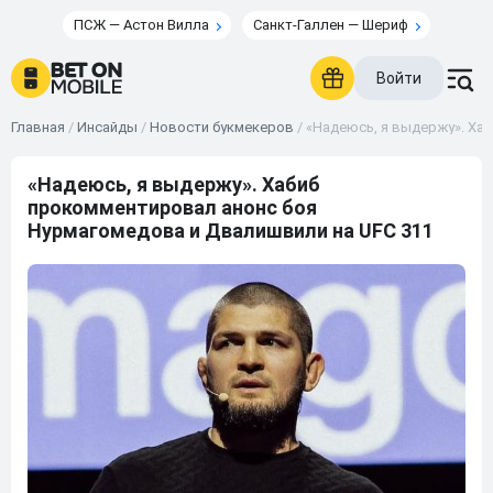
ПСЖ — Астон Вилла
Санкт-Галлен — Шериф
Войти
Главная
/
Инсайды
/
Новости букмекеров
/
«Надеюсь, я выдержу». Ха
«Надеюсь, я выдержу». Хабиб
прокомментировал анонс боя
Нурмагомедова и Двалишвили на UFC 311