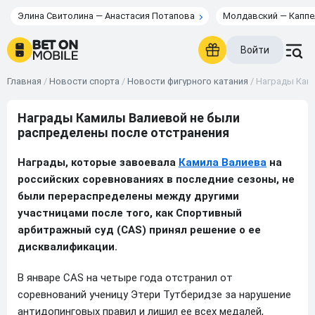
Элина Свитолина — Анастасия Потапова
Молдавский — Каппе
Войти
Главная
/
Новости спорта
/
Новости фигурного катания
/
Награды Кам
Награды Камилы Валиевой не были
распределены после отстранения
Награды, которые завоевала
Камила Валиева
на
российских соревнованиях в последние сезоны, не
были перераспределены между другими
участницами после того, как Спортивный
арбитражный суд (CAS) принял решение о ее
дисквалификации.
В январе CAS на четыре года отстранил от
соревнований ученицу Этери Тутберидзе за нарушение
антидопинговых правил и лишил ее всех медалей,