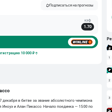
Подписаться на прогнозы
кэф
1.70
Ре
егистрацию 10 000 ₽
1
2
кассо
3
7 декабря в битве за звание абсолютного чемпиона
 Иноуэ и Алан Пикассо. Начало поединка — 15:00 по