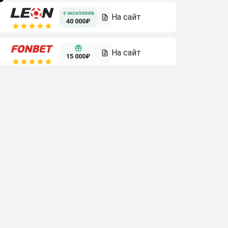
40 000₽
15 000₽
3 000₽
10 000₽
Смотреть всех
Бонусы букмекеров
10 000₽