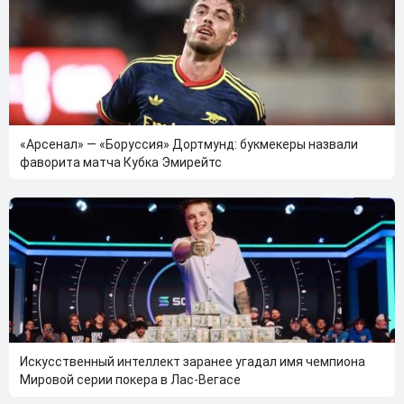
«Арсенал» — «Боруссия» Дортмунд: букмекеры назвали
фаворита матча Кубка Эмирейтс
Искусственный интеллект заранее угадал имя чемпиона
Мировой серии покера в Лас-Вегасе