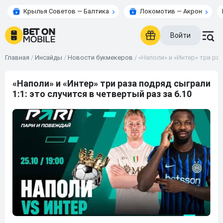
Крылья Советов — Балтика
Локомотив — Акрон
Войти
Главная
/
Инсайды
/
Новости букмекеров
/
«Наполи» и «Интер» три раз
«Наполи» и «Интер» три раза подряд сыграли
1:1: это случится в четвертый раз за 6.10