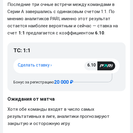
Последние три очные встречи между командами в
Серии А завершались с одинаковым счетом 1:1. По
мнению аналитиков PARI, именно этот результат
остается наиболее вероятным и сейчас — ставка на
счет
1:1
предлагается с коэффициентом
6.10
.
ТС: 1:1
Сделать ставку ›
6.10
20 000 ₽
Бонус за регистрацию
Ожидания от матча
Хотя обе команды входят в число самых
результативных в лиге, аналитики прогнозируют
закрытую и осторожную игру.