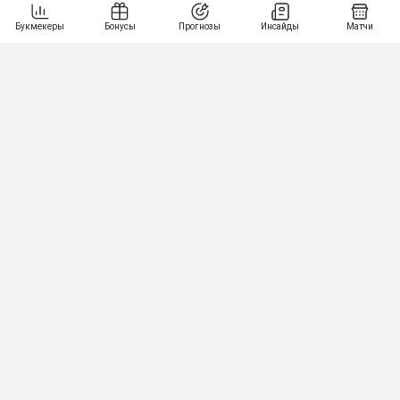
Почему в названии многих букмекеров есть
число 88
Ставка, с которой всё началось: 30 лет
первому пари в интернете
Сколько зарабатывают футбольные клубы
на контрактах с букмекерами в разных
странах? От Бразилии до России
🎓Попан или профи? Проверьте себя очень
сложным тестом на знание букмекерской
индустрии
Как стабильно обыгрывать букмекера:
стратегии для профи