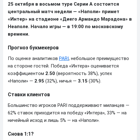
25 октября в восьмом туре Серии А состоится
центральный матч недели — «Наполи» примет
«Интер» на стадионе «Диего Армандо Марадона» в
Неаполе. Начало игры — в 19:00 по московскому
времени.
Прогноз букмекеров
По оценке аналитиков
PARI
, небольшое преимущество
на стороне гостей. Победа «Интера» оценивается
коэффициентом
2.50
(вероятность 38%), успех
«Наполи» —
2.95
(32%), ничья —
3.15
(30%).
Ставки клиентов
Большинство игроков PARI поддерживают миланцев —
62% ставок приходится на победу «Интера», 33% — на
ничейный исход и лишь 5% — на «Наполи».
Снова 1:1?