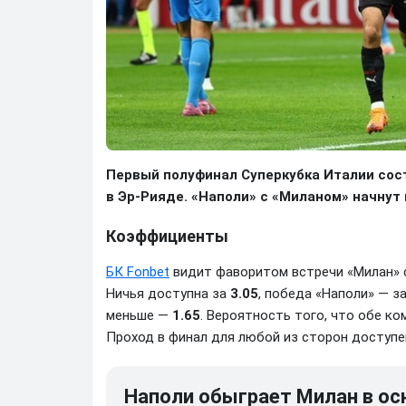
Первый полуфинал Суперкубка Италии сост
в Эр-Рияде. «Наполи» с «Миланом» начнут 
Коэффициенты
БК Fonbet
видит фаворитом встречи «Милан»
Ничья доступна за
3.05
, победа «Наполи» — з
меньше —
1.65
. Вероятность того, что обе 
Проход в финал для любой из сторон досту
Наполи обыграет Милан в ос