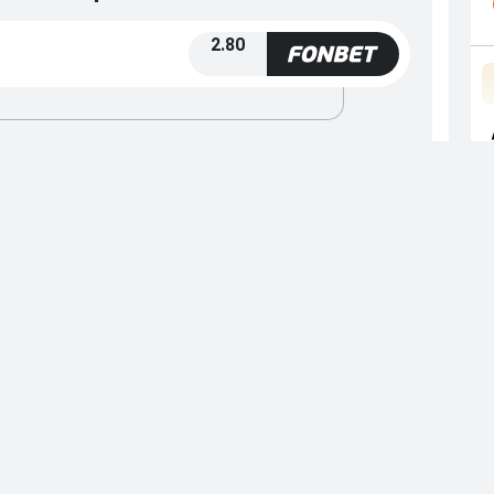
2.80
 встречались в Серии А в 5-м утре. Тогда на «Сан-
тся действующим обладателем Суперкубка Италии. В
ер» со счетом 3:2, уступая по ходу игры 0:2. Победу
инуте.
или россиянина почти 2 миллионов рублей
.