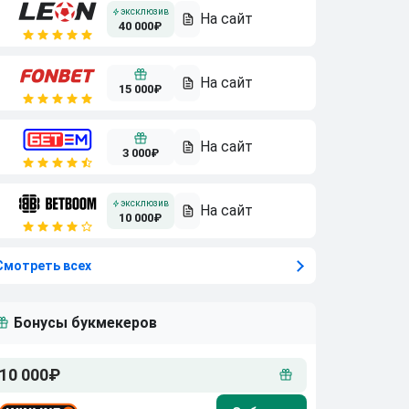
40 000₽
15 000₽
3 000₽
10 000₽
Смотреть всех
Бонусы букмекеров
10 000₽