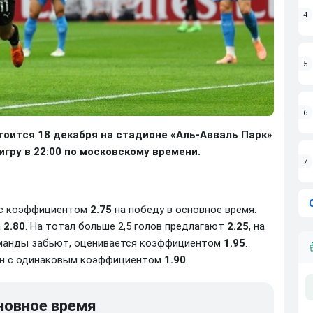
4
5
6
оится 18 декабря на стадионе «Аль-Авваль Парк»
игру в 22:00 по московскому времени.
7
 с коэффициентом
2.75
на победу в основное время.
а
2.80
. На тотал больше 2,5 голов предлагают
2.25
, на
команды забьют, оценивается коэффициентом
1.95
.
пен с одинаковым коэффициентом
1.90
.
новное время