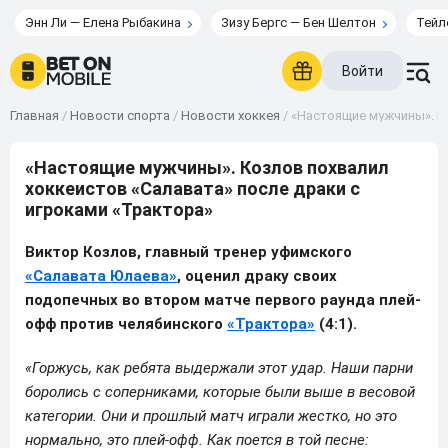
Энн Ли — Елена Рыбакина
Зизу Бергс — Бен Шелтон
Тейл
Войти
Главная
/
Новости спорта
/
Новости хоккея
/
«Настоящие мужчины». К
«Настоящие мужчины». Козлов похвалил
хоккеистов «Салавата» после драки с
игроками «Трактора»
Виктор Козлов, главный тренер уфимского
«Салавата Юлаева»
, оценил драку своих
подопечных во втором матче первого раунда плей-
офф против челябинского
«Трактора»
(4:1).
«Горжусь, как ребята выдержали этот удар. Наши парни
боролись с соперниками, которые были выше в весовой
категории. Они и прошлый матч играли жестко, но это
нормально, это плей‑офф. Как поется в той песне: