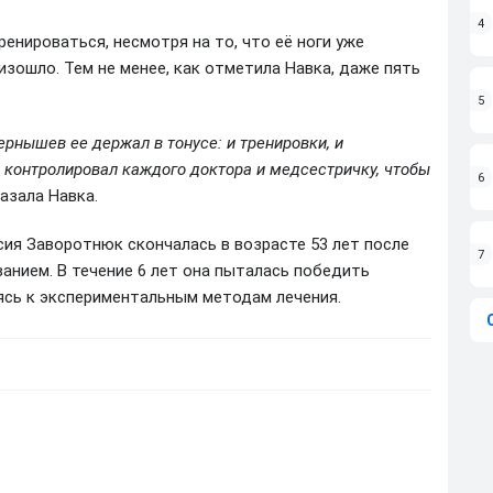
4
енироваться, несмотря на то, что её ноги уже
оизошло. Тем не менее, как отметила Навка, даже пять
5
ернышев ее держал в тонусе: и тренировки, и
чи контролировал каждого доктора и медсестричку, чтобы
6
казала Навка.
сия Заворотнюк скончалась в возрасте 53 лет после
7
анием. В течение 6 лет она пыталась победить
аясь к экспериментальным методам лечения.