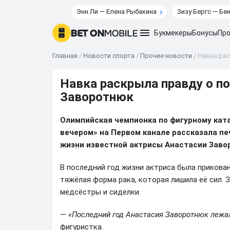
Энн Ли — Елена Рыбакина
Зизу Бергс — Бе
Букмекеры
Бонусы
Про
Главная
/
Новости спорта
/
Прочие новости
/
Навка рас
Навка раскрыла правду о по
Заворотнюк
Олимпийская чемпионка по фигурному ка
вечером» на Первом канале рассказала п
жизни известной актрисы Анастасии Заво
В последний год жизни актриса была прикована
тяжёлая форма рака, которая лишила её сил. 
медсёстры и сиделки.
—
«Последний год Анастасия Заворотнюк лежа
фигуристка.