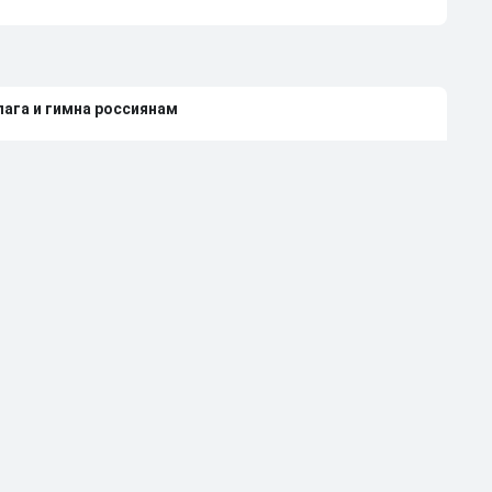
лага и гимна россиянам
е Европы со своими флагом и гимном
нди 2027 года из-за неучастия России
леной Вяльбе и Дмитрием Свищевым