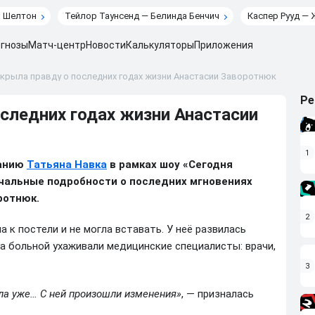
н Шелтон
Тейлор Таунсенд — Белинда Бенчич
Каспер Рууд — 
гнозы
Матч-центр
Новости
Калькуляторы
Приложения
крыла правду о последних годах жизни Анастасии Заворотнюк
Ре
следних годах жизни Анастасии
1
танию
Татьяна Навка
в рамках шоу «Сегодня
ечальные подробности о последних мгновениях
ротнюк.
2
 к постели и не могла вставать. У неё развилась
За больной ухаживали медицинские специалисты: врачи,
3
ла уже… С ней произошли изменения»
, — призналась