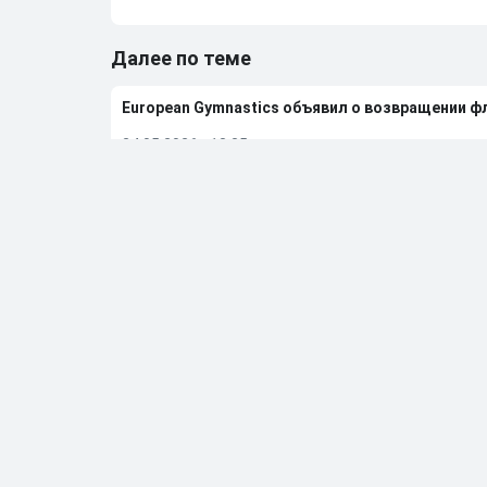
Далее по теме
European Gymnastics объявил о возвращении ф
24.05.2026
•
13:35
Российские гимнастки выступят на чемпионат
24.05.2026
•
09:03
FIB сообщила об отмене чемпионата мира по бе
23.05.2026
•
08:14
Дмитрий Губерниев подвел итоги встречи с Е
20.05.2026
•
12:55
Больше новостей