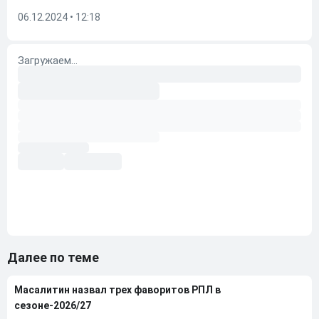
06.12.2024 • 12:18
Далее по теме
Масалитин назвал трех фаворитов РПЛ в
сезоне-2026/27