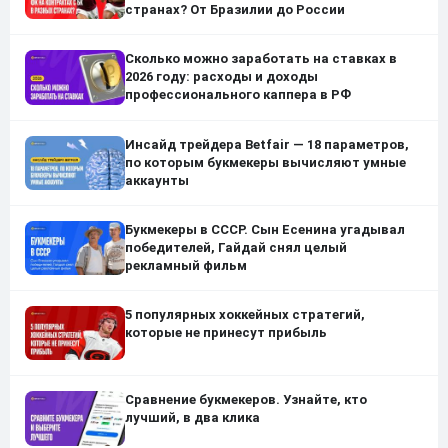
странах? От Бразилии до России
Сколько можно заработать на ставках в
2026 году: расходы и доходы
профессионального каппера в РФ
Инсайд трейдера Betfair — 18 параметров,
по которым букмекеры вычисляют умные
аккаунты
Букмекеры в СССР. Сын Есенина угадывал
победителей, Гайдай снял целый
рекламный фильм
5 популярных хоккейных стратегий,
которые не принесут прибыль
Сравнение букмекеров. Узнайте, кто
лучший, в два клика