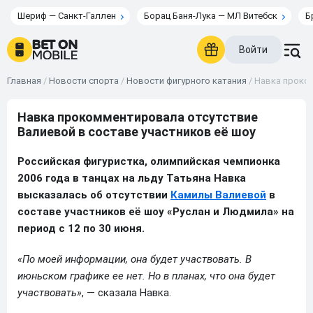
Шериф — Санкт-Галлен
Борац Баня-Лука — МЛ Витебск
Б
Войти
Главная
/
Новости спорта
/
Новости фигурного катания
/
Навка проком
Навка прокомментировала отсутствие
Валиевой в составе участников её шоу
Российская фигуристка, олимпийская чемпионка
2006 года в танцах на льду Татьяна Навка
высказалась об отсутствии
Камилы Валиевой
в
составе участников её шоу «Руслан и Людмила» на
период с 12 по 30 июня.
«По моей информации, она будет участвовать. В
июньском графике ее нет. Но в планах, что она будет
участвовать»
, — сказала Навка.