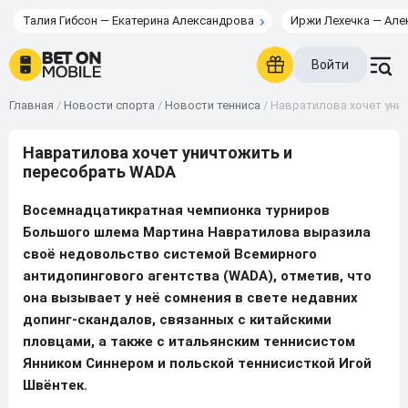
Талия Гибсон — Екатерина Александрова
Иржи Лехечка — Але
Войти
Главная
/
Новости спорта
/
Новости тенниса
/
Навратилова хочет уни
Навратилова хочет уничтожить и
пересобрать WADA
Восемнадцатикратная чемпионка турниров
Большого шлема Мартина Навратилова выразила
своё недовольство системой Всемирного
антидопингового агентства (WADA), отметив, что
она вызывает у неё сомнения в свете недавних
допинг-скандалов, связанных с китайскими
пловцами, а также с итальянским теннисистом
Янником Синнером и польской теннисисткой Игой
Швёнтек.