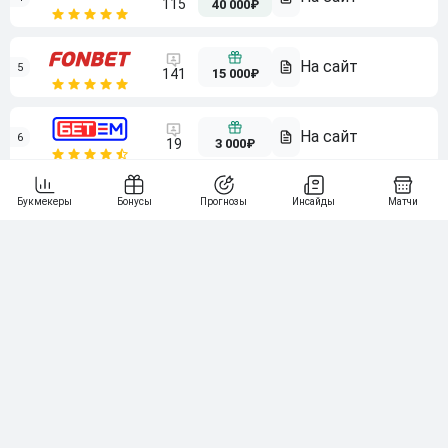
115
40 000₽
5
15 000₽
141
6
3 000₽
19
7
64
10 000₽
Смотреть всех