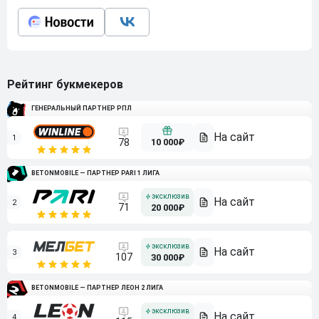
Рейтинг букмекеров
ГЕНЕРАЛЬНЫЙ ПАРТНЕР РПЛ
1
10 000₽
78
BETONMOBILE — ПАРТНЕР PARI 1 ЛИГА
2
71
20 000₽
3
107
30 000₽
BETONMOBILE — ПАРТНЕР ЛЕОН 2 ЛИГА
4