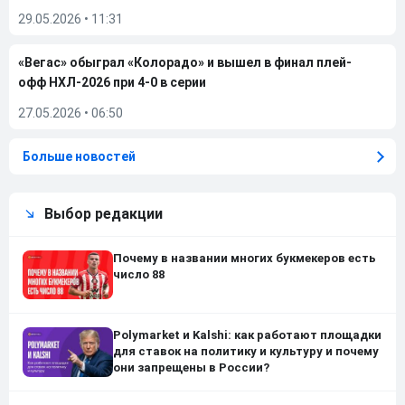
29.05.2026
•
11:31
«Вегас» обыграл «Колорадо» и вышел в финал плей-
офф НХЛ-2026 при 4-0 в серии
27.05.2026
•
06:50
Больше новостей
Выбор редакции
Почему в названии многих букмекеров есть
число 88
Polymarket и Kalshi: как работают площадки
для ставок на политику и культуру и почему
они запрещены в России?