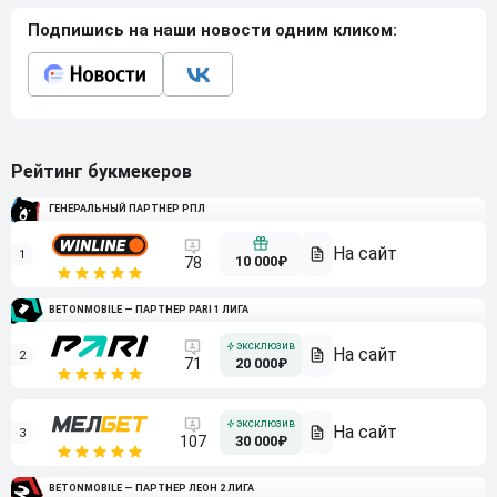
Подпишись на наши новости одним кликом:
Рейтинг букмекеров
ГЕНЕРАЛЬНЫЙ ПАРТНЕР РПЛ
1
10 000₽
78
BETONMOBILE — ПАРТНЕР PARI 1 ЛИГА
2
71
20 000₽
3
107
30 000₽
BETONMOBILE — ПАРТНЕР ЛЕОН 2 ЛИГА