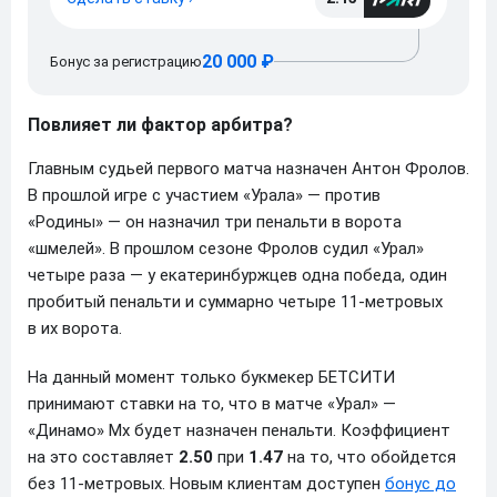
20 000 ₽
Бонус за регистрацию
Повлияет ли фактор арбитра?
Главным судьей первого матча назначен Антон Фролов.
В прошлой игре с участием «Урала» — против
«Родины» — он назначил три пенальти в ворота
«шмелей». В прошлом сезоне Фролов судил «Урал»
четыре раза — у екатеринбуржцев одна победа, один
пробитый пенальти и суммарно четыре 11-метровых
в их ворота.
На данный момент только букмекер БЕТСИТИ
принимают ставки на то, что в матче «Урал» —
«Динамо» Мх будет назначен пенальти. Коэффициент
на это составляет
2.50
при
1.47
на то, что обойдется
без 11-метровых. Новым клиентам доступен
бонус до