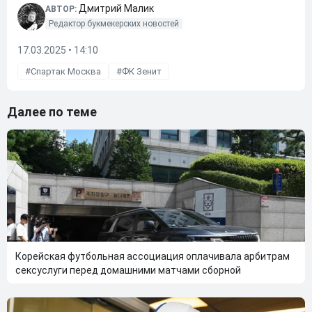
Дмитрий Малик
АВТОР:
Редактор букмекерских новостей
17.03.2025 • 14:10
Спартак Москва
ФК Зенит
Далее по теме
Корейская футбольная ассоциация оплачивала арбитрам
сексуслуги перед домашними матчами сборной