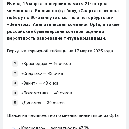
Вчера, 16 марта, завершился матч 21-го тура
чемпионата России по футболу, «Спартак» вырвал
победу на 90-й минуте в матче с петербургским
«Зенитом». Аналитическая компания Opta, а также
российские букмекерские конторы оценили
вероятность завоевание титула командами.
Верхушка турнирной таблицы на 17 марта 2025 года:
«Краснодар» — 46 очков
«Спартак» — 43 очка
«Зенит» — 43 очка
«Локомотив» — 40 очков
«Динамо» — 39 очков.
Шансы на чемпионство по мнению аналитиков из Opta:
«Краснодар» — вероятность 47.3%