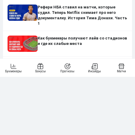
Рефери НБА ставил на матчи, которые
судил. Теперь Netflix снимает про него
документалку. История Тима Донахи. Часть
1
Как букмекеры получают лайв со стадионов
и где их слабые места
Что делают букмекеры, если матч в лайве
приносит убыток
Эффект Линди помогает Джеффу Безосу
рулить Amazon, а мы рассказываем, как
использовать его в ставках на спорт
Как управлять деньгами в ставках на спорт:
полный гид по банкролл-менеджменту