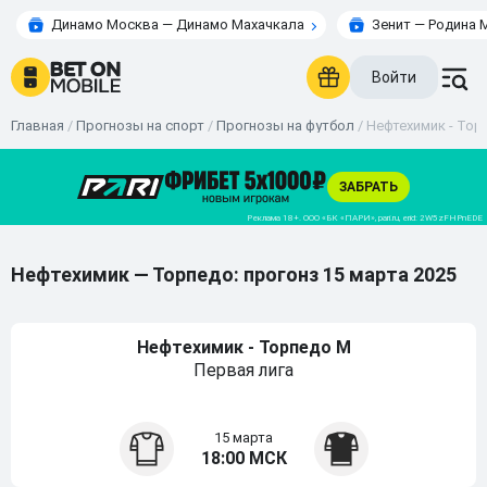
Динамо Москва — Динамо Махачкала
Зенит — Родина 
Войти
Главная
/
Прогнозы на спорт
/
Прогнозы на футбол
/
Нефтехимик - Тор
Нефтехимик — Торпедо: прогонз 15 марта 2025
Нефтехимик - Торпедо М
Первая лига
15 марта
18:00 МСК