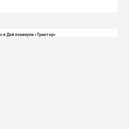
с и Дэй покинули «Трактор»
каждой российской сборной
чемпиона НХЛ Клода Лемье
лей-офф НХЛ-2026 при 4-0 в серии