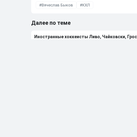
Вячеслав Быков
КХЛ
Далее по теме
Иностранные хоккеисты Ливо, Чайковски, Грос
31.05.2026
•
11:40
ИИХФ примет решение о допуске отдельно по 
29.05.2026
•
12:15
TMZ назвал причину смерти четырехкратного 
29.05.2026
•
11:31
«Вегас» обыграл «Колорадо» и вышел в финал п
27.05.2026
•
06:50