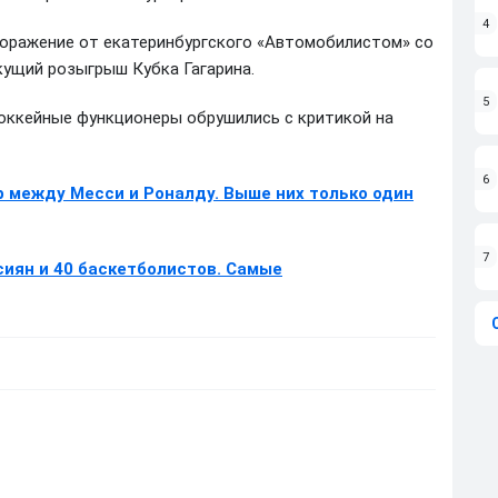
4
поражение от екатеринбургского «Автомобилистом» со
екущий розыгрыш Кубка Гагарина.
5
оккейные функционеры обрушились с критикой на
6
 между Месси и Роналду. Выше них только один
7
сиян и 40 баскетболистов. Самые