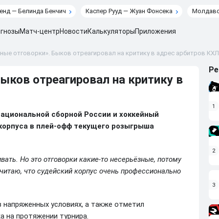
енд — Белинда Бенчич
Каспер Рууд — Жуан Фонсека
Молдавс
гнозы
Матч-центр
Новости
Калькуляторы
Приложения
ные отговорки». Быков отреагировал на критику в адрес арбитров КХЛ
Ре
ыков отреагировал на критику в
1
национальной сборной России и хоккейный
 корпуса в плей-офф текущего розыгрыша
2
ивать. Но это отговорки какие-то несерьёзные, потому
считаю, что судейский корпус очень профессионально
3
в напряженных условиях, а также отметил
 на протяжении турнира.