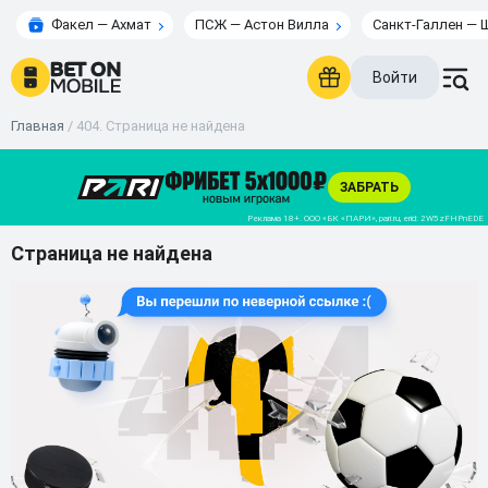
Факел — Ахмат
ПСЖ — Астон Вилла
Санкт-Галлен — 
Войти
Главная
/
404. Страница не найдена
Страница не найдена