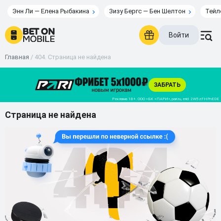
Энн Ли — Елена Рыбакина
Зизу Бергс — Бен Шелтон
Тейл
Войти
Главная
/
404. Страница не найдена
Страница не найдена