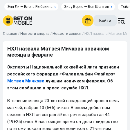
Энн Ли — Елена Рыбакина
Зизу Бергс — Бен Шелтон
Тейл
Войти
Главная
/
Новости спорта
/
Новости хоккея
/
НХЛ назвала Матвея Мич
НХЛ назвала Матвея Мичкова новичком
месяца в феврале
Эксперты Национальной хоккейной лиги признали
российского форварда «Филадельфии Флайерз»
Матвея Мичкова
лучшим новичком февраля. Об
этом сообщили в пресс-службе НХЛ.
В течение месяца 20-летний нападающий провел семь
матчей, набрав 10 (5+5) очков. В своем дебютном
сезоне в НХЛ он сыграл 59 встреч и заработал 44
(19+25) очка. В настоящее время он делит лидерство
по этому показателю среди новичков с 21-летним