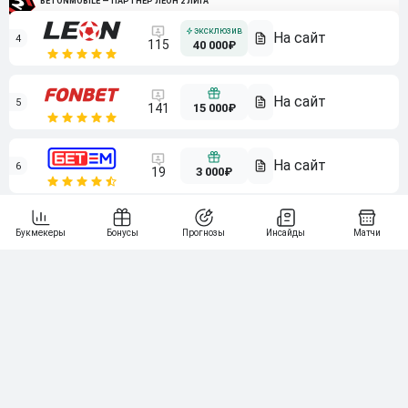
BETONMOBILE — ПАРТНЕР ЛЕОН 2 ЛИГА
4
115
40 000₽
5
15 000₽
141
6
3 000₽
19
7
64
10 000₽
Смотреть всех