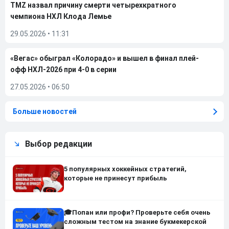
TMZ назвал причину смерти четырехкратного
чемпиона НХЛ Клода Лемье
29.05.2026
•
11:31
«Вегас» обыграл «Колорадо» и вышел в финал плей-
офф НХЛ-2026 при 4-0 в серии
27.05.2026
•
06:50
Больше новостей
Выбор редакции
5 популярных хоккейных стратегий,
которые не принесут прибыль
🎓Попан или профи? Проверьте себя очень
сложным тестом на знание букмекерской