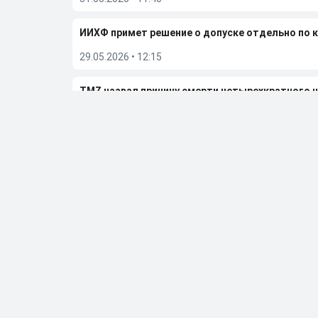
ИИХФ примет решение о допуске отдельно по 
29.05.2026
•
12:15
TMZ назвал причину смерти четырехкратного 
29.05.2026
•
11:31
«Вегас» обыграл «Колорадо» и вышел в финал п
27.05.2026
•
06:50
Больше новостей
Выбор редакции