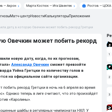
в — Акрон
Марта Костюк — Ига Швентек
Ростов — ЦСКА
гнозы
Матч-центр
Новости
Калькуляторы
Приложения
ила дату, в которую Овечкин может побить рекорд Гретцки
Ре
рую Овечкин может побить рекорд
1
вили новую дату, когда, по их прогнозам,
италз»
Александр Овечкин
сможет превзойти
арда Уэйна Гретцки по количеству голов в
тся на официальном сайте организации.
2
т побить рекорд Гретцки в ночь на 6 апреля во время
». Однако теперь в лиге считают, что это произойдёт
3
ротив «Каролины».
рошенные шайбы в регулярных чемпионатах НХЛ. У