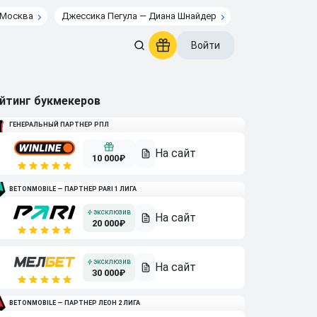
 Москва
Джессика Пегула — Диана Шнайдер
Войти
йтинг букмекеров
ГЕНЕРАЛЬНЫЙ ПАРТНЕР РПЛ
10 000₽
BETONMOBILE — ПАРТНЕР PARI 1 ЛИГА
20 000₽
30 000₽
BETONMOBILE — ПАРТНЕР ЛЕОН 2 ЛИГА