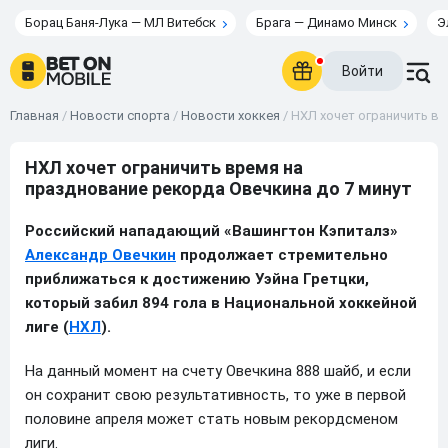
Борац Баня-Лука — МЛ Витебск
Брага — Динамо Минск
Э
Войти
Главная
/
Новости спорта
/
Новости хоккея
/
НХЛ хочет ограничить вр
НХЛ хочет ограничить время на
празднование рекорда Овечкина до 7 минут
Российский нападающий «Вашингтон Кэпиталз»
Александр Овечкин
продолжает стремительно
приближаться к достижению Уэйна Гретцки,
который забил 894 гола в Национальной хоккейной
лиге (
НХЛ
).
На данный момент на счету Овечкина 888 шайб, и если
он сохранит свою результативность, то уже в первой
половине апреля может стать новым рекордсменом
лиги.