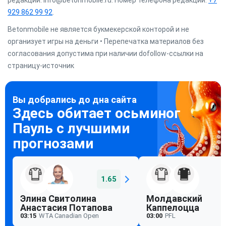
редакции: info@betonmobile.ru. Номер телефона редакции:
+7
929 862 99 92
.
Betonmobile не является букмекерской конторой и не
организует игры на деньги • Перепечатка материалов без
согласования допустима при наличии dofollow-ссылки на
страницу-источник
1.65
Элина Свитолина
Молдавский
Анастасия Потапова
Каппелоцца
03:15
WTA Canadian Open
03:00
PFL