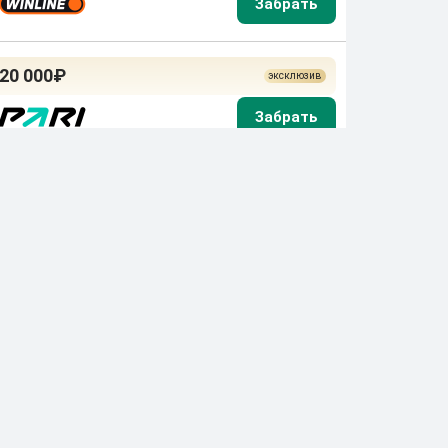
20 000₽
40 000₽
15 000₽
Промокоды