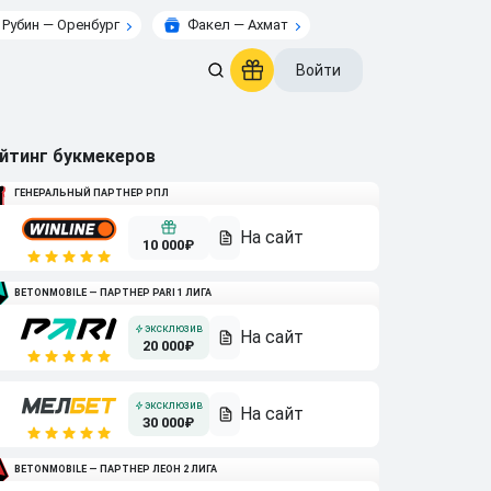
Рубин — Оренбург
Факел — Ахмат
Войти
йтинг букмекеров
ГЕНЕРАЛЬНЫЙ ПАРТНЕР РПЛ
10 000₽
BETONMOBILE — ПАРТНЕР PARI 1 ЛИГА
20 000₽
30 000₽
BETONMOBILE — ПАРТНЕР ЛЕОН 2 ЛИГА