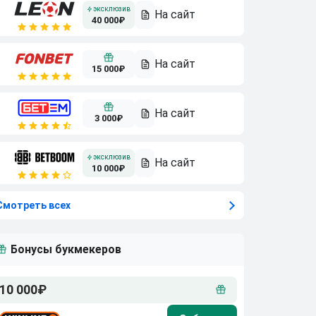
40 000₽
15 000₽
3 000₽
10 000₽
Смотреть всех
Бонусы букмекеров
10 000₽