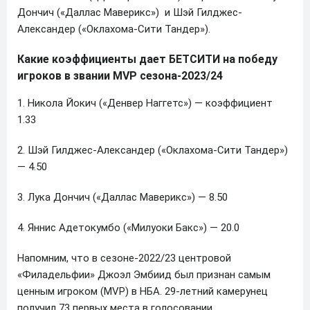
Дончич («Даллас Маверикс») и Шэй Гилджес-
Александер («Оклахома-Сити Тандер»).
Какие коэффициенты дает БЕТСИТИ на победу
игроков в звании
MVP сезона-2023/24
1. Никола Йокич («Денвер Наггетс») — коэффициент
1.33
2. Шэй Гилджес-Александер («Оклахома-Сити Тандер»)
— 4.50
3. Лука Дончич («Даллас Маверикс») — 8.50
4. Яннис Адетокумбо («Милуоки Бакс») — 20.0
Напомним, что в сезоне-2022/23 центровой
«Филадельфии» Джоэл Эмбиид был признан самым
ценным игроком (MVP) в НБА. 29-летний камерунец
получил 73 первых места в голосовании.