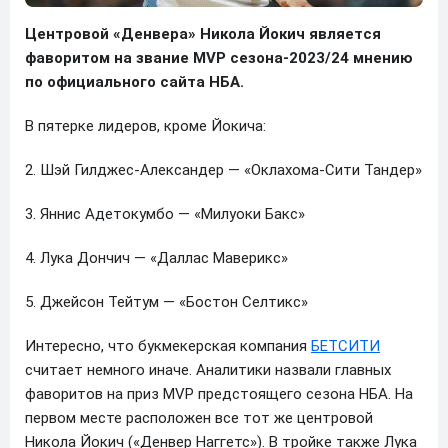
Центровой «Денвера» Никола Йокич является
фаворитом на звание MVP сезона-2023/24 мнению
по официального сайта НБА.
В пятерке лидеров, кроме Йокича:
2. Шэй Гилджес-Александер — «Оклахома-Сити Тандер»
3. Яннис Адетокумбо — «Милуоки Бакс»
4. Лука Дончич — «Даллас Маверикс»
5. Джейсон Тейтум — «Бостон Селтикс»
Интересно, что букмекерская компания
БЕТСИТИ
считает немного иначе. Аналитики назвали главных
фаворитов на приз MVP предстоящего сезона НБА. На
первом месте расположен все тот же центровой
Никола Йокич («Денвер Наггетс»). В тройке также Лука