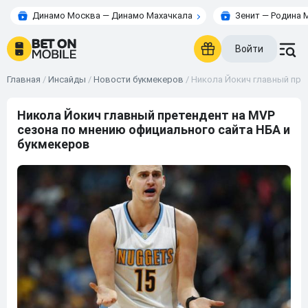
Динамо Москва — Динамо Махачкала
Зенит — Родина 
Войти
Главная
/
Инсайды
/
Новости букмекеров
/
Никола Йокич главный пре
Никола Йокич главный претендент на MVP
сезона по мнению официального сайта НБА и
букмекеров