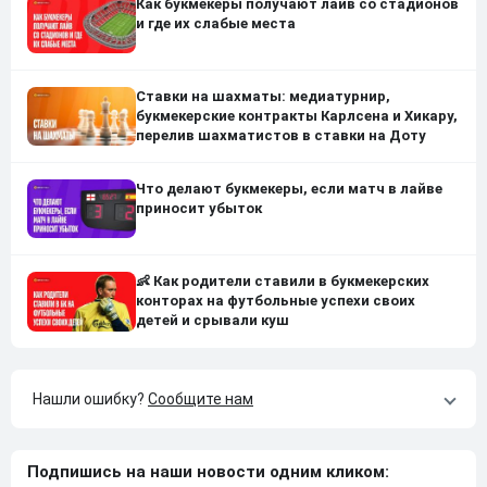
Как букмекеры получают лайв со стадионов
и где их слабые места
Ставки на шахматы: медиатурнир,
букмекерские контракты Карлсена и Хикару,
перелив шахматистов в ставки на Доту
Что делают букмекеры, если матч в лайве
приносит убыток
👶 Как родители ставили в букмекерских
конторах на футбольные успехи своих
детей и срывали куш
Нашли ошибку?
Сообщите нам
Подпишись на наши новости одним кликом: