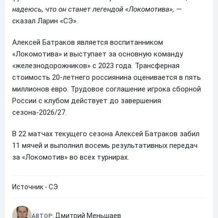
надеюсь, что он станет легендой «Локомотива», —
сказал Ларин «СЭ».
Алексей Батраков является воспитанником
«Локомотива» и выступает за основную команду
«железнодорожников» с 2023 года. Трансферная
стоимость 20-летнего россиянина оценивается в пять
миллионов евро. Трудовое соглашение игрока сборной
России с клубом действует до завершения
сезона-2026/27.
В 22 матчах текущего сезона Алексей Батраков забил
11 мячей и выполнил восемь результативных передач
за «Локомотив» во всех турнирах.
Источник - СЭ
Дмитрий Меньшаев
АВТОР: