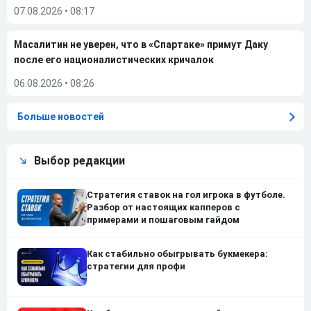
07.08.2026
•
08:17
Масалитин не уверен, что в «Спартаке» примут Даку
после его националистических кричалок
06.08.2026
•
08:26
Больше новостей
Выбор редакции
Стратегия ставок на гол игрока в футболе.
Разбор от настоящих капперов с
примерами и пошаговым гайдом
Как стабильно обыгрывать букмекера:
стратегии для профи