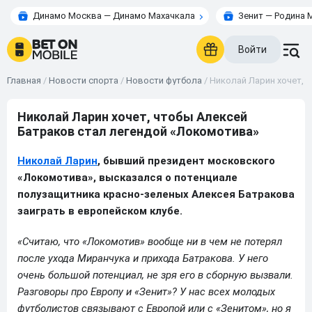
Динамо Москва — Динамо Махачкала
Зенит — Родина 
Войти
Главная
/
Новости спорта
/
Новости футбола
/
Николай Ларин хочет, 
Николай Ларин хочет, чтобы Алексей
Батраков стал легендой «Локомотива»
Николай Ларин
, бывший президент московского
«Локомотива», высказался о потенциале
полузащитника красно-зеленых Алексея Батракова
заиграть в европейском клубе.
«Считаю, что «Локомотив» вообще ни в чем не потерял
после ухода Миранчука и прихода Батракова. У него
очень большой потенциал, не зря его в сборную вызвали.
Разговоры про Европу и «Зенит»? У нас всех молодых
футболистов связывают с Европой или с «Зенитом», но я