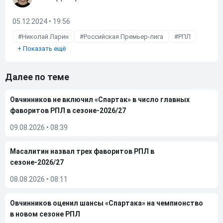
05.12.2024 • 19:56
Николай Ларин
Российская Премьер-лига
РПЛ
+
Показать ещё
Далее по теме
Овчинников не включил «Спартак» в число главных
фаворитов РПЛ в сезоне-2026/27
09.08.2026
•
08:39
Масалитин назвал трех фаворитов РПЛ в
сезоне-2026/27
08.08.2026
•
08:11
Овчинников оценил шансы «Спартака» на чемпионство
в новом сезоне РПЛ