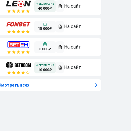
40 000₽
15 000₽
3 000₽
10 000₽
Смотреть всех