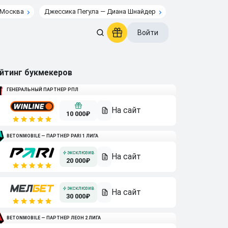
 Москва
Джессика Пегула — Диана Шнайдер
Войти
йтинг букмекеров
ГЕНЕРАЛЬНЫЙ ПАРТНЕР РПЛ
10 000₽
BETONMOBILE — ПАРТНЕР PARI 1 ЛИГА
20 000₽
30 000₽
BETONMOBILE — ПАРТНЕР ЛЕОН 2 ЛИГА