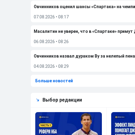
Овчинников оценил шансы «Спартака» на чемп
07.08.2026
•
08:17
Масалитин не уверен, что в «Спартаке» примут
06.08.2026
•
08:26
Овчинников назвал дураком Ву за нелепый пена
04.08.2026
•
08:29
Больше новостей
Выбор редакции