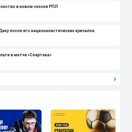
ионство в новом сезоне РПЛ
 Даку после его националистических кричалок
льти в матче «Спартака»