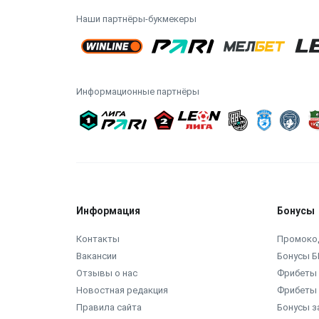
Наши партнёры-букмекеры
Информационные партнёры
Информация
Бонусы
Контакты
Промоко
Вакансии
Бонусы Б
Отзывы о нас
Фрибеты 
Новостная редакция
Фрибеты 
Правила сайта
Бонусы з