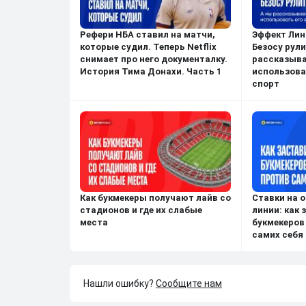
Рефери НБА ставил на матчи,
Эффект Лин
которые судил. Теперь Netflix
Безосу рул
снимает про него документалку.
рассказыва
История Тима Донахи. Часть 1
использоват
спорт
Как букмекеры получают лайв со
Ставки на 
стадионов и где их слабые
линии: как 
места
букмекеров
самих себя
Нашли ошибку?
Сообщите нам