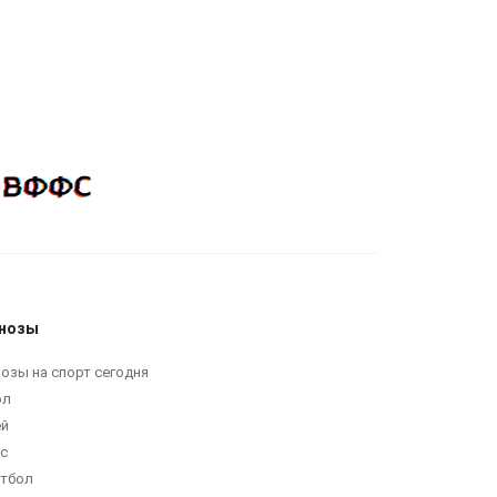
нозы
озы на спорт сегодня
ол
ей
с
етбол