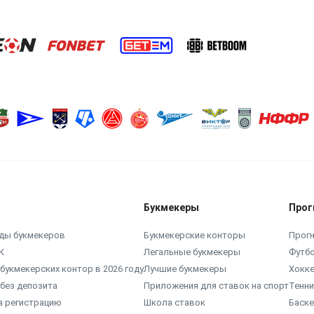
Букмекеры
Прог
ды букмекеров
Букмекерские конторы
Прогн
К
Легальные букмекеры
Футб
букмекерских контор в 2026 году
Лучшие букмекеры
Хокк
без депозита
Приложения для ставок на спорт
Тенни
а регистрацию
Школа ставок
Баск