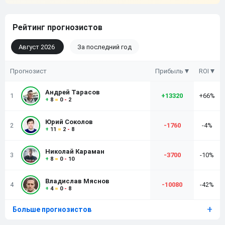
Рейтинг прогнозистов
Август 2026
За последний год
Прогнозист
Прибыль
ROI
Андрей Тарасов
1
+
13320
+66%
+
8
=
0
-
2
Юрий Соколов
2
-1760
-4%
+
11
=
2
-
8
Николай Караман
3
-3700
-10%
+
8
=
0
-
10
Владислав Мяснов
4
-10080
-42%
+
4
=
0
-
8
Больше прогнозистов