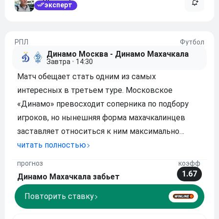
эксперт
РПЛ
Футбол
Динамо Москва - Динамо Махачкала
Завтра
•
14:30
Матч обещает стать одним из самых
интересных в третьем туре. Московское
«Динамо» превосходит соперника по подбору
игроков, но нынешняя форма махачкалинцев
заставляет относиться к ним максимально
серьезно. Динамо Махачкала забивает в 8 из 9
читать полностью
последних матчей. Московскому «Динамо»
прогноз
коэфф
отступать уже практически некуда. Команда
1.67
Динамо Махачкала забьет
обязана побеждать и наверняка
Повторить ставку