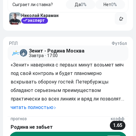
Сыграет ли ставка?
Да
0%
Нет
0%
Николай Караман
эксперт
РПЛ
Футбол
Зенит - Родина Москва
Завтра
•
17:00
«Зенит» наверняка с первых минут возьмет мяч
под свой контроль и будет планомерно
вскрывать оборону гостей. Петербуржцы
обладают серьезным преимуществом
практически во всех линиях и вряд ли позволят
сопернику чувствовать себя комфортно.
читать полностью
«Родина», скорее всего, сосредоточится на
прогноз
коэфф
обороне и попытается использовать редкие
1.65
Родина не забьет
возможности в контратаках. Одн