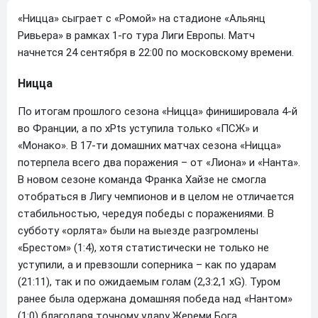
«Ницца» сыграет с «Ромой» на стадионе «Альянц
Ривьера» в рамках 1-го тура Лиги Европы. Матч
начнется 24 сентября в 22:00 по московскому времени.
Ницца
По итогам прошлого сезона «Ницца» финишировала 4-й
во Франции, а по xPts уступила только «ПСЖ» и
«Монако». В 17-ти домашних матчах сезона «Ницца»
потерпела всего два поражения – от «Лиона» и «Нанта».
В новом сезоне команда Франка Хайзе не смогла
отобраться в Лигу чемпионов и в целом не отличается
стабильностью, чередуя победы с поражениями. В
субботу «орлята» были на выезде разгромлены
«Брестом» (1:4), хотя статистически не только не
уступили, а и превзошли соперника – как по ударам
(21:11), так и по ожидаемым голам (2,3:2,1 xG). Туром
ранее была одержана домашняя победа над «Нантом»
(1:0) благодаря точному удару Жереми Бога.