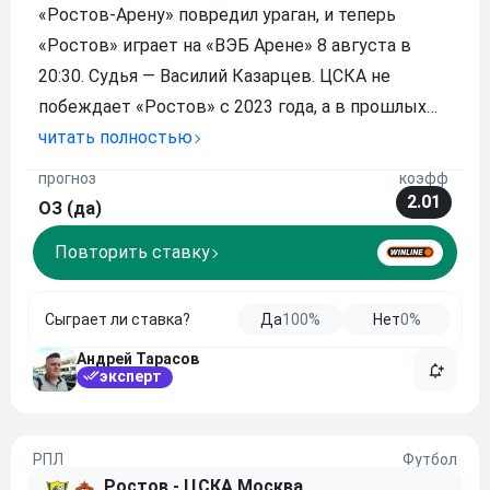
«Ростов-Арену» повредил ураган, и теперь
«Ростов» играет на «ВЭБ Арене» 8 августа в
20:30. Судья — Василий Казарцев. ЦСКА не
побеждает «Ростов» с 2023 года, а в прошлых
сезонах набирал в 2 матчах с ростовчанами лишь
читать полностью
1 очко. При этом армейцы фавориты, но без
прогноз
коэфф
особой уверенности. На тотал больше 2.5 кэф
2.01
ОЗ (да)
очень хо
Повторить ставку
Сыграет ли ставка?
Да
100%
Нет
0%
Андрей Тарасов
эксперт
РПЛ
Футбол
Ростов - ЦСКА Москва