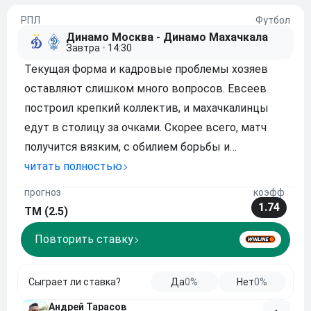
РПЛ
Футбол
Динамо Москва - Динамо Махачкала
Завтра
•
14:30
Текущая форма и кадровые проблемы хозяев
оставляют слишком много вопросов. Евсеев
построил крепкий коллектив, и махачкалинцы
едут в столицу за очками. Скорее всего, матч
получится вязким, с обилием борьбы и
минимумом моментов. Московское «Динамо»
читать полностью
будет давить, но его атака пока не работает.
прогноз
коэфф
Гости же умеют обороняться и бить на
1.74
ТМ (2.5)
контратаках. Самый ве
Повторить ставку
Сыграет ли ставка?
Да
0%
Нет
0%
Андрей Тарасов