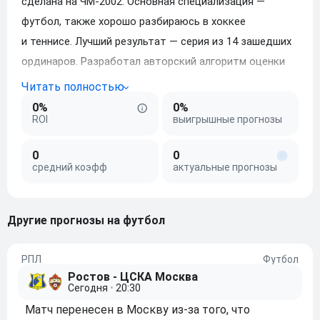
сделана на ЧМ-2002. Основная специализация —
футбол, также хорошо разбираюсь в хоккее
и теннисе. Лучший результат — серия из 14 зашедших
ординаров. Разработал авторский алгоритм оценки
«скрытых факторов», что помогает оставаться
в плюсе на дистанции. На Betonmobile с 2017 года.
0%
0%
ROI
выигрышные прогнозы
0
0
средний коэфф
актуальные прогнозы
другие прогнозы на футбол
РПЛ
Футбол
Ростов - ЦСКА Москва
Сегодня
•
20:30
Матч перенесен в Москву из-за того, что