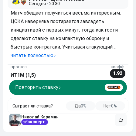
Сегодня
•
20:30
Матч обещает получиться весьма интересным.
ЦСКА наверняка постарается завладеть
инициативой с первых минут, тогда как гости
сделают ставку на компактную оборону и
быстрые контратаки. Учитывая атакующий
потенциал обеих команд, вполне вероятно, что
читать полностью
зрители увидят обмен голами. Однако за счет
прогноз
коэфф
более высокого класса исполнителей и
1.92
ИТ1М (1,5)
преимущества своего по
Повторить ставку
Сыграет ли ставка?
Да
0%
Нет
0%
Николай Караман
эксперт