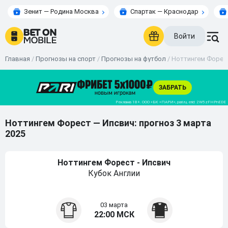
Зенит — Родина Москва
Спартак — Краснодар
Войти
Главная
/
Прогнозы на спорт
/
Прогнозы на футбол
/
Ноттингем Форест
Ноттингем Форест — Ипсвич: прогноз 3 марта
2025
Ноттингем Форест - Ипсвич
Кубок Англии
03 марта
22:00 МСК