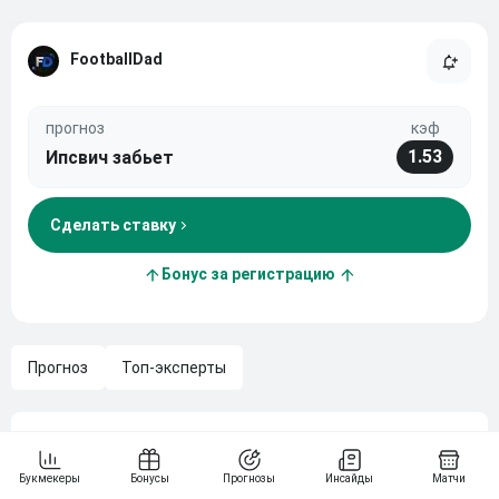
FootballDad
прогноз
кэф
1.53
Ипсвич забьет
Сделать ставку
Бонус за регистрацию
Прогноз
Топ-эксперты
«Ноттингем Форест» встретится с «Ипсвич Таун» в
рамках Кубка ФА. Начало встречи 3 марта в 22:30
по МСК.