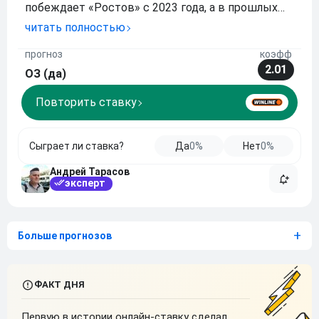
побеждает «Ростов» с 2023 года, а в прошлых
сезонах набирал в 2 матчах с ростовчанами лишь
читать полностью
1 очко. При этом армейцы фавориты, но без
прогноз
коэфф
особой уверенности. На тотал больше 2.5 кэф
2.01
ОЗ (да)
очень хо
Повторить ставку
Сыграет ли ставка?
Да
0%
Нет
0%
Андрей Тарасов
эксперт
Больше прогнозов
Первую в истории онлайн-ставку сделал