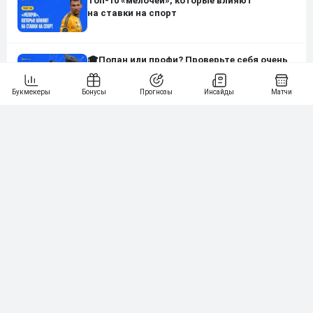
Топ-10 «мелочей», которые влияют
на ставки на спорт
🎓Попан или профи? Проверьте себя очень
сложным тестом на знание букмекерской
индустрии
Нашли ошибку?
Сообщите нам
Подпишись на наши новости одним кликом:
Рейтинг букмекеров
ГЕНЕРАЛЬНЫЙ ПАРТНЕР РПЛ