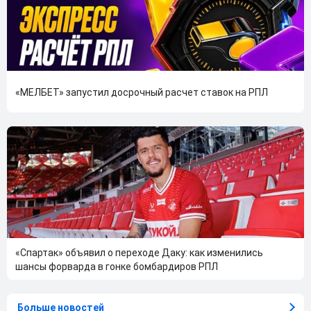
«МЕЛБЕТ» запустил досрочный расчет ставок на РПЛ
«Спартак» объявил о переходе Даку: как изменились
шансы форварда в гонке бомбардиров РПЛ
Больше новостей