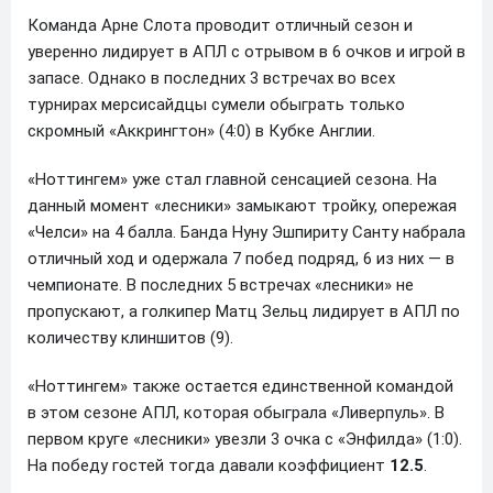
Команда Арне Слота проводит отличный сезон и
уверенно лидирует в АПЛ с отрывом в 6 очков и игрой в
запасе. Однако в последних 3 встречах во всех
турнирах мерсисайдцы сумели обыграть только
скромный «Аккрингтон» (4:0) в Кубке Англии.
«Ноттингем» уже стал главной сенсацией сезона. На
данный момент «лесники» замыкают тройку, опережая
«Челси» на 4 балла. Банда Нуну Эшпириту Санту набрала
отличный ход и одержала 7 побед подряд, 6 из них — в
чемпионате. В последних 5 встречах «лесники» не
пропускают, а голкипер Матц Зельц лидирует в АПЛ по
количеству клиншитов (9).
«Ноттингем» также остается единственной командой
в этом сезоне АПЛ, которая обыграла «Ливерпуль». В
первом круге «лесники» увезли 3 очка с «Энфилда» (1:0).
На победу гостей тогда давали коэффициент
12.5
.