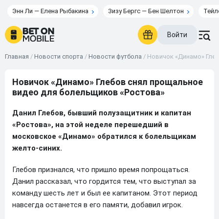
Энн Ли — Елена Рыбакина
Зизу Бергс — Бен Шелтон
Тейл
Войти
Главная
/
Новости спорта
/
Новости футбола
/
Новичок «Динамо» Глеб
Новичок «Динамо» Глебов снял прощальное
видео для болельщиков «Ростова»
Данил Глебов, бывший полузащитник и капитан
«Ростова», на этой неделе перешедший в
московское «Динамо» обратился к болельщикам
желто-синих.
Глебов признался, что пришло время попрощаться.
Данил рассказал, что гордится тем, что выступал за
команду шесть лет и был ее капитаном. Этот период
навсегда останется в его памяти, добавил игрок.