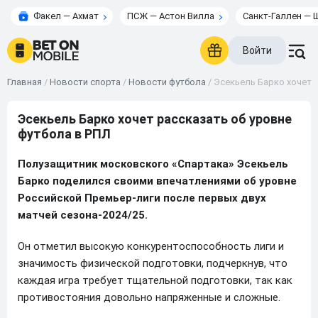
Факел — Ахмат
ПСЖ — Астон Вилла
Санкт-Галлен — 
Войти
Главная
/
Новости спорта
/
Новости футбола
/
Эсекьель Барко хочет 
Эсекьель Барко хочет рассказать об уровне
футбола в РПЛ
Полузащитник московского «Спартака» Эсекьель
Барко поделился своими впечатлениями об уровне
Российской Премьер-лиги после первых двух
матчей сезона-2024/25.
Он отметил высокую конкурентоспособность лиги и
значимость физической подготовки, подчеркнув, что
каждая игра требует тщательной подготовки, так как
противостояния довольно напряженные и сложные.