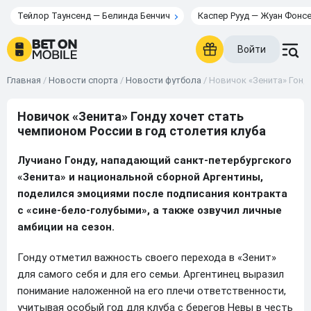
Тейлор Таунсенд — Белинда Бенчич
Каспер Рууд — Жуан Фонс
Войти
Главная
/
Новости спорта
/
Новости футбола
/
Новичок «Зенита» Гонду
Новичок «Зенита» Гонду хочет стать
чемпионом России в год столетия клуба
Лучиано Гонду, нападающий санкт-петербургского
«Зенита» и национальной сборной Аргентины,
поделился эмоциями после подписания контракта
с «cине-бело-голубыми», а также озвучил личные
амбиции на сезон.
Гонду отметил важность своего перехода в «Зенит»
для самого себя и для его семьи. Аргентинец выразил
понимание наложенной на его плечи ответственности,
учитывая особый год для клуба с берегов Невы в честь