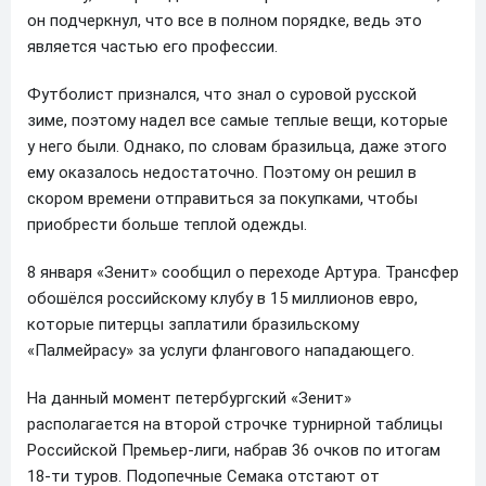
он подчеркнул, что все в полном порядке, ведь это
является частью его профессии.
Футболист признался, что знал о суровой русской
зиме, поэтому надел все самые теплые вещи, которые
у него были. Однако, по словам бразильца, даже этого
ему оказалось недостаточно. Поэтому он решил в
скором времени отправиться за покупками, чтобы
приобрести больше теплой одежды.
8 января «Зенит» сообщил о переходе Артура. Трансфер
обошёлся российскому клубу в 15 миллионов евро,
которые питерцы заплатили бразильскому
«Палмейрасу» за услуги флангового нападающего.
На данный момент петербургский «Зенит»
располагается на второй строчке турнирной таблицы
Российской Премьер-лиги, набрав 36 очков по итогам
18-ти туров. Подопечные Семака отстают от