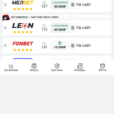
3
107
30 000₽
BETONMOBILE — ПАРТНЕР ЛЕОН 2 ЛИГА
4
115
40 000₽
5
15 000₽
141
6
3 000₽
19
7
64
10 000₽
Смотреть всех