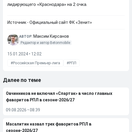
лидирующего «Краснодара» на 2 очка.
Источник - Официальный сайт ФК «Зенит»
Максим Кирсанов
АВТОР:
Редактор и автор Betonmobile
15.01.2024 • 12:02
Российская Премьер-лига
РПЛ
Далее по теме
Овчинников не включил «Спартак» в число главных
фаворитов РПЛ в сезоне-2026/27
09.08.2026
•
08:39
Масалитин назвал трех фаворитов РПЛ в
сезоне-2026/27