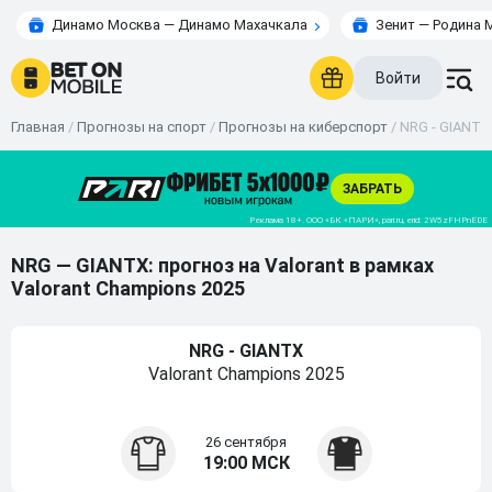
Динамо Москва — Динамо Махачкала
Зенит — Родина 
Войти
Главная
/
Прогнозы на спорт
/
Прогнозы на киберспорт
/
NRG - GIANTX:
NRG — GIANTX: прогноз на Valorant в рамках
Valorant Champions 2025
NRG - GIANTX
Valorant Champions 2025
26 сентября
19:00 МСК