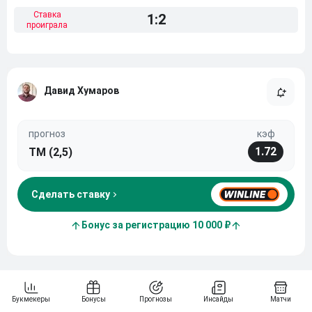
Ставка
1:2
проиграла
Давид Хумаров
прогноз
кэф
1.72
ТМ (2,5)
Сделать ставку
Бонус за регистрацию 10 000 ₽
Прогноз
Топ-эксперты