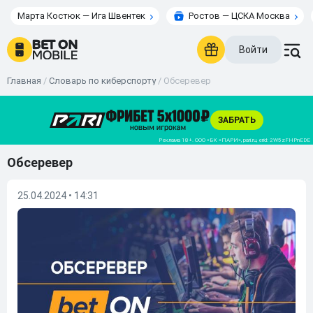
Марта Костюк — Ига Швентек
Ростов — ЦСКА Москва
Войти
Главная
/
Словарь по киберспорту
/
Обсеревер
Обсеревер
25.04.2024 • 14:31