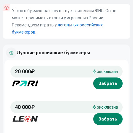
У этого букмекера отсутствует лицензия ФНС. Он не
может принимать ставки у игроков из России.
Рекомендуем играть у
легальных российских
букмекеров
.
Лучшие российские букмекеры
20 000₽
40 000₽