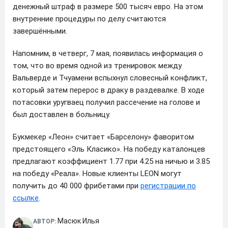
денежный штраф в размере 500 тысяч евро. На этом
внутренние процедуры по делу считаются
завершёнными.
Напомним, в четверг, 7 мая, появилась информация о
том, что во время одной из тренировок между
Вальверде и Тчуамени вспыхнул словесный конфликт,
который затем перерос в драку в раздевалке. В ходе
потасовки уругваец получил рассечение на голове и
был доставлен в больницу.
Букмекер «Леон» считает «Барселону» фаворитом
предстоящего «Эль Класико». На победу каталонцев
предлагают коэффициент 1.77 при 4.25 на ничью и 3.85
на победу «Реала». Новые клиенты LEON могут
получить до 40 000 фрибетами при
регистрации по
ссылке
.
Масюк Илья
АВТОР: