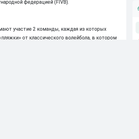
ародной федерацией (FIVB).
мают участие 2 команды, каждая из которых
 «пляжки» от классического волейбола, в котором
енно находятся 6 человек. Двум партнерам
требует огромного количества усилий, а песок
 8×8 метров, разделенном сеткой, высота
для женщин — 2,24 м. Песок на поле должен быть
ать игроков от травм.