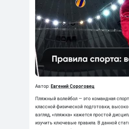
Автор:
Евгений Сороговец
Пляжный волейбол — это командная спорти
классной физической подготовки, высоког
взгляд, «пляжка» кажется простой дисципл
изучить ключевые правила. В данной ста