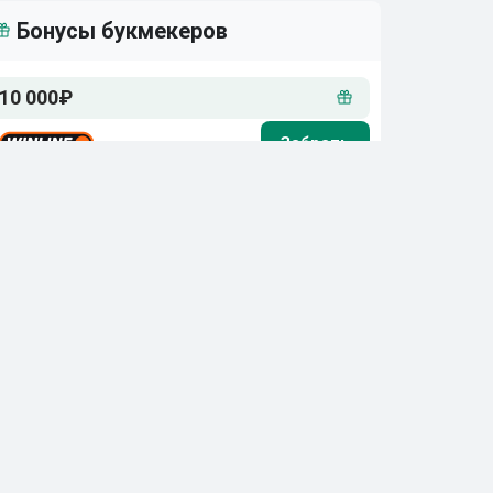
Бонусы букмекеров
10 000₽
20 000₽
40 000₽
15 000₽