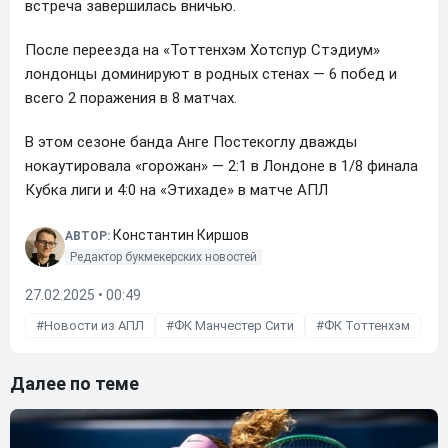
встреча завершилась вничью.
После переезда на «Тоттенхэм Хотспур Стэдиум»
лондонцы доминируют в родных стенах — 6 побед и
всего 2 поражения в 8 матчах.
В этом сезоне банда Анге Постекоглу дважды
нокаутировала «горожан» — 2:1 в Лондоне в 1/8 финала
Кубка лиги и 4:0 на «Этихаде» в матче АПЛ
Константин Киршов
АВТОР:
Редактор букмекерских новостей
27.02.2025 • 00:49
Новости из АПЛ
ФК Манчестер Сити
ФК Тоттенхэм
Далее по теме