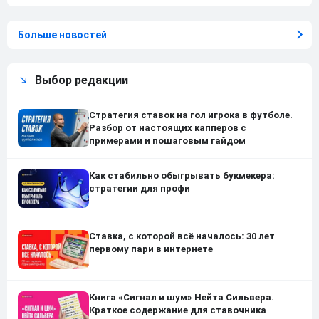
Больше новостей
Выбор редакции
Стратегия ставок на гол игрока в футболе.
Разбор от настоящих капперов с
примерами и пошаговым гайдом
Как стабильно обыгрывать букмекера:
стратегии для профи
Ставка, с которой всё началось: 30 лет
первому пари в интернете
Книга «Сигнал и шум» Нейта Сильвера.
Краткое содержание для ставочника