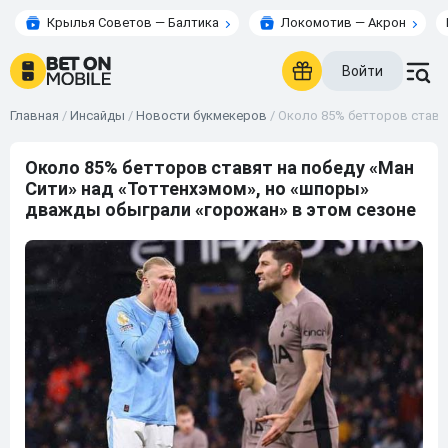
Крылья Советов — Балтика
Локомотив — Акрон
Войти
Главная
/
Инсайды
/
Новости букмекеров
/
Около 85% бетторов ставят
Около 85% бетторов ставят на победу «Ман
Сити» над «Тоттенхэмом», но «шпоры»
дважды обыграли «горожан» в этом сезоне